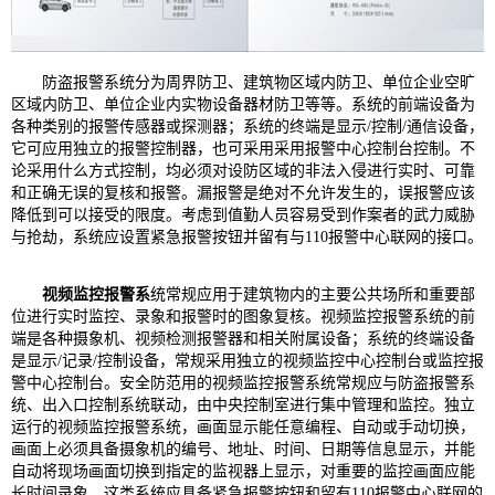
防盗报警系统分为周界防卫、建筑物区域内防卫、单位企业空旷
区域内防卫、单位企业内实物设备器材防卫等等。系统的前端设备为
各种类别的报警传感器或探测器；系统的终端是显示/控制/通信设备，
它可应用独立的报警控制器，也可采用采用报警中心控制台控制。不
论采用什么方式控制，均必须对设防区域的非法入侵进行实时、可靠
和正确无误的复核和报警。漏报警是绝对不允许发生的，误报警应该
降低到可以接受的限度。考虑到值勤人员容易受到作案者的武力威胁
与抢劫，系统应设置紧急报警按钮并留有与110报警中心联网的接口。
视频监控报警系
统常规应用于建筑物内的主要公共场所和重要部
位进行实时监控、录象和报警时的图象复核。视频监控报警系统的前
端是各种摄象机、视频检测报警器和相关附属设备；系统的终端设备
是显示/记录/控制设备，常规采用独立的视频监控中心控制台或监控报
警中心控制台。安全防范用的视频监控报警系统常规应与防盗报警系
统、出入口控制系统联动，由中央控制室进行集中管理和监控。独立
运行的视频监控报警系统，画面显示能任意编程、自动或手动切换，
画面上必须具备摄象机的编号、地址、时间、日期等信息显示，并能
自动将现场画面切换到指定的监视器上显示，对重要的监控画面应能
长时间录象。这类系统应具备紧急报警按钮和留有110报警中心联网的