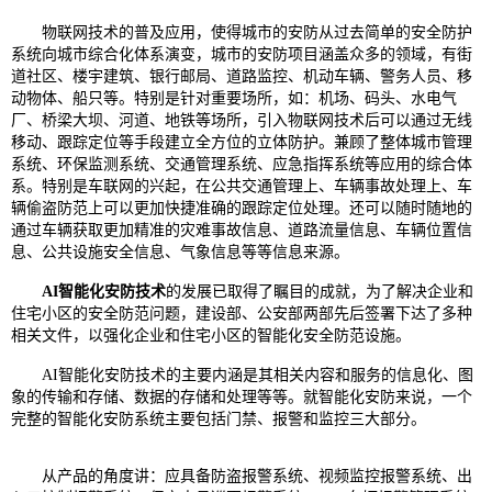
物联网技术的普及应用，使得城市的安防从过去简单的安全防护
系统向城市综合化体系演变，城市的安防项目涵盖众多的领域，有街
道社区、楼宇建筑、银行邮局、道路监控、机动车辆、警务人员、移
动物体、船只等。特别是针对重要场所，如：机场、码头、水电气
厂、桥梁大坝、河道、地铁等场所，引入物联网技术后可以通过无线
移动、跟踪定位等手段建立全方位的立体防护。兼顾了整体城市管理
系统、环保监测系统、交通管理系统、应急指挥系统等应用的综合体
系。特别是车联网的兴起，在公共交通管理上、车辆事故处理上、车
辆偷盗防范上可以更加快捷准确的跟踪定位处理。还可以随时随地的
通过车辆获取更加精准的灾难事故信息、道路流量信息、车辆位置信
息、公共设施安全信息、气象信息等等信息来源。
AI智能化安防技术
的发展已取得了瞩目的成就，为了解决企业和
住宅小区的安全防范问题，建设部、公安部两部先后签署下达了多种
相关文件，以强化企业和住宅小区的智能化安全防范设施。
AI智能化安防技术的主要内涵是其相关内容和服务的信息化、图
象的传输和存储、数据的存储和处理等等。就智能化安防来说，一个
完整的智能化安防系统主要包括门禁、报警和监控三大部分。
从产品的角度讲：应具备防盗报警系统、视频监控报警系统、出